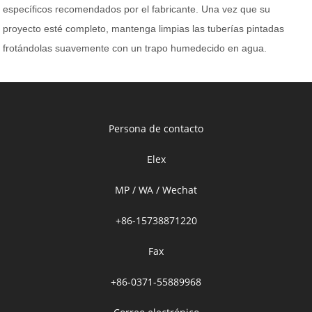
específicos recomendados por el fabricante. Una vez que su
proyecto esté completo, mantenga limpias las tuberías pintadas
frotándolas suavemente con un trapo humedecido en agua.
Persona de contacto
Elex
MP / WA / Wechat
+86-15738871220
Fax
+86-0371-55889968